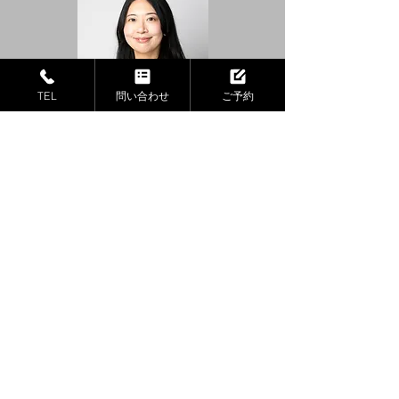
TEL
問い合わせ
ご予約
​トレーナー（仙川本店2F / 千歳烏山 兼
任）
北河 くるみ