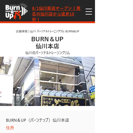
​8/1仙川新店オープン！現
在の仙川店から徒歩10
秒！
店舗情報 | 仙川 パーソナルトレーニングジム BURN&UP
BURN＆UP
仙川本店
仙川のパーソナルトレージングジム
BURN＆UP（バーンナップ）仙川本店
住所