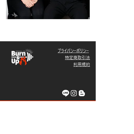
プライバシーポリシー
特定商取引法
​利用規約
Contact Us
​BURN&UP（バーンナップ）
東京都調布市仙川町
1
-14-3
3
秋山ビル2階
​＆3
階