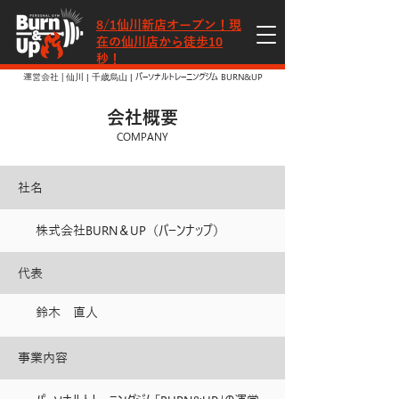
​8/1仙川新店オープン！現
在の仙川店から徒歩10
秒！
運営会社 |
パーソナルトレーニングジム BURN&UP
仙川
|
千歳烏山
|
会社概要
COMPANY
社名
株式会社BURN＆UP（バーンナップ）
代表
鈴木 直人
事業内容