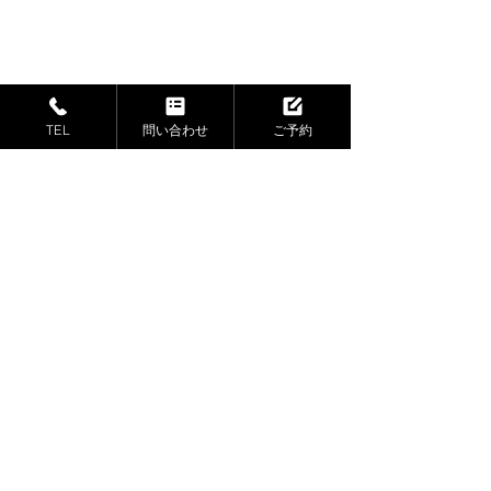
Tel:
03-6161-1234
※平日10-18時が電話受付時間ですが、
​時
間内であっても電話を受けられないケース
がございます。
TEL
問い合わせ
ご予約
※営業目的のお電話はご遠慮ください。い
かなるサービスであっても電話経由で新規
契約することはございません。
東京都世田谷区南烏山
4-12-8
新生堂ビル5階
Tel:
03-6161-0055
※平日10-18時が電話受付時間ですが、
​時
間内であっても電話を受けられないケース
がございます。
※営業目的のお電話はご遠慮ください。い
かなるサービスであっても電話経由で新規
契約することはございません。