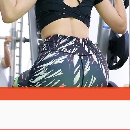
当になりたか
分へアップデ
 calories , and Update your l