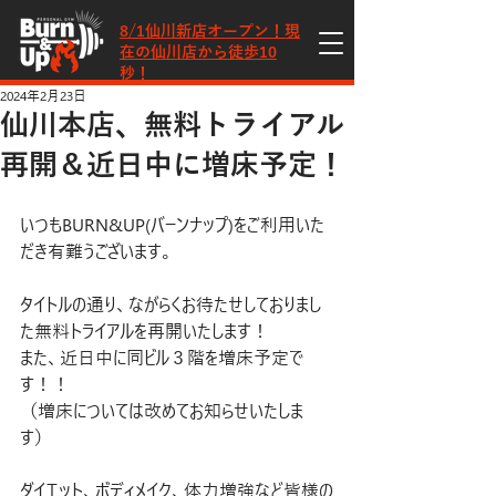
​8/1仙川新店オープン！現
在の仙川店から徒歩10
秒！
2024年2月23日
仙川本店、無料トライアル
再開＆近日中に増床予定！
いつもBURN&UP(バーンナップ)をご利用いた
だき有難うございます。
タイトルの通り、ながらくお待たせしておりまし
た無料トライアルを再開いたします！
また、近日中に同ビル３階を増床予定で
す！！
（増床については改めてお知らせいたしま
す）
ダイエット、ボディメイク、体力増強など皆様の