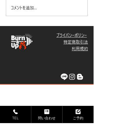
コメントを追加…
8月より値上げ＆仙川新店
（25年5月）千
準備中のご連絡
無料体験を休止
川本店へ
プライバシーポリシー
特定商取引法
​利用規約
Contact Us
​BURN&UP（バーンナップ）
東京都調布市仙川町
1
-14-3
3
秋山ビル2階
​＆3
階
TEL
問い合わせ
ご予約
Tel:
03-6161-1234
※平日10-18時が電話受付時間ですが、
​時